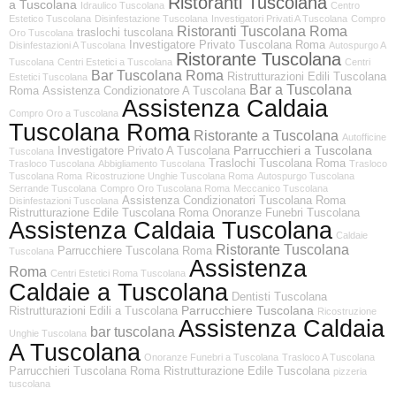
Ristoranti Tuscolana
a Tuscolana
Idraulico Tuscolana
Centro
Estetico Tuscolana
Disinfestazione Tuscolana
Investigatori Privati A Tuscolana
Compro
Ristoranti Tuscolana Roma
traslochi tuscolana
Oro Tuscolana
Investigatore Privato Tuscolana Roma
Disinfestazioni A Tuscolana
Autospurgo A
Ristorante Tuscolana
Tuscolana
Centri Estetici a Tuscolana
Centri
Bar Tuscolana Roma
Ristrutturazioni Edili Tuscolana
Estetici Tuscolana
Bar a Tuscolana
Roma
Assistenza Condizionatore A Tuscolana
Assistenza Caldaia
Compro Oro a Tuscolana
Tuscolana Roma
Ristorante a Tuscolana
Autofficine
Parrucchieri a Tuscolana
Investigatore Privato A Tuscolana
Tuscolana
Traslochi Tuscolana Roma
Trasloco Tuscolana
Abbigliamento Tuscolana
Trasloco
Tuscolana Roma
Ricostruzione Unghie Tuscolana Roma
Autospurgo Tuscolana
Serrande Tuscolana
Compro Oro Tuscolana Roma
Meccanico Tuscolana
Assistenza Condizionatori Tuscolana Roma
Disinfestazioni Tuscolana
Ristrutturazione Edile Tuscolana Roma
Onoranze Funebri Tuscolana
Assistenza Caldaia Tuscolana
Caldaie
Ristorante Tuscolana
Parrucchiere Tuscolana Roma
Tuscolana
Assistenza
Roma
Centri Estetici Roma Tuscolana
Caldaie a Tuscolana
Dentisti Tuscolana
Parrucchiere Tuscolana
Ristrutturazioni Edili a Tuscolana
Ricostruzione
Assistenza Caldaia
bar tuscolana
Unghie Tuscolana
A Tuscolana
Onoranze Funebri a Tuscolana
Trasloco A Tuscolana
Parrucchieri Tuscolana Roma
Ristrutturazione Edile Tuscolana
pizzeria
tuscolana