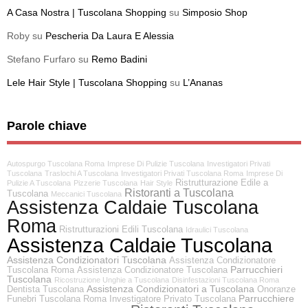
A Casa Nostra | Tuscolana Shopping
su
Simposio Shop
Roby
su
Pescheria Da Laura E Alessia
Stefano Furfaro
su
Remo Badini
Lele Hair Style | Tuscolana Shopping
su
L’Ananas
Parole chiave
Autospurgo Tuscolana Roma
Imprese Di Pulizie Tuscolana
Investigatori Privati
Tuscolana
Traslochi A Tuscolana
Investigatori Privati Tuscolana Roma
Imprese Di
Ristrutturazione Edile a
Pulizie A Tuscolana
Pizzerie Tuscolana
Hair Style
Ristoranti a Tuscolana
Tuscolana
Meccanici Tuscolana
Assistenza Caldaie Tuscolana
Roma
Ristrutturazioni Edili Tuscolana
Idraulici Tuscolana
Assistenza Caldaie Tuscolana
Assistenza Condizionatori Tuscolana
Assistenza Condizionatore
Parrucchieri
Tuscolana Roma
Assistenza Condizionatore Tuscolana
Tuscolana
Ricostruzione Unghie a Tuscolana
Disinfestazioni Tuscolana Roma
Assistenza Condizionatori a Tuscolana
Dentista Tuscolana
Onoranze
Parrucchiere
Funebri Tuscolana Roma
Investigatore Privato Tuscolana