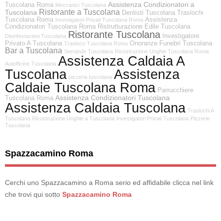
Assistenza Condizionatori a
Tuscolana Roma
Meccanici Tuscolana
Ristorante a Tuscolana
Tuscolana
Dentisti Tuscolana
Traslochi
Tuscolana Roma
Assistenza
Investigatori Privati Tuscolana Roma
Condizionatori Tuscolana Roma
Ristrutturazione Edile Tuscolana
Ristorante Tuscolana
Investigatore
Disinfestazioni Tuscolana
Privato A Tuscolana
Onoranze Funebri Tuscolana
Trasloco Tuscolana Roma
Bar a Tuscolana
Serrande Tuscolana
Ricostruzione Unghie Tuscolana Roma
Assistenza Caldaia A
Autofficine Tuscolana
Tuscolana
Assistenza
pizzeria tuscolana
Caldaie Tuscolana Roma
Parrucchiere
Assistenza Condizionatori Tuscolana
Tuscolana Roma
Assistenza Caldaia Tuscolana
Traslochi A
Tuscolana
Ricostruzione Unghie a Tuscolana
Investigatori Privati Tuscolana
Pizzerie
Tuscolana
Spazzacamino Roma
Cerchi uno Spazzacamino a Roma serio ed affidabile clicca nel link
che trovi qui sotto
Spazzacamino Roma