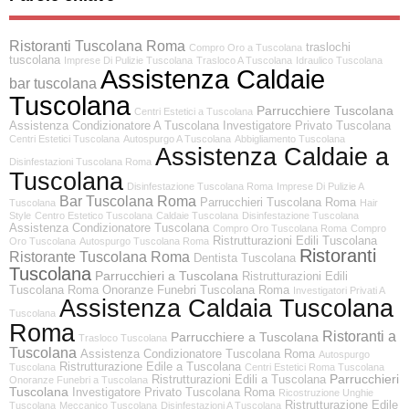
Ristoranti Tuscolana Roma
traslochi
Compro Oro a Tuscolana
tuscolana
Imprese Di Pulizie Tuscolana
Trasloco A Tuscolana
Idraulico Tuscolana
Assistenza Caldaie
bar tuscolana
Tuscolana
Parrucchiere Tuscolana
Centri Estetici a Tuscolana
Assistenza Condizionatore A Tuscolana
Investigatore Privato Tuscolana
Centri Estetici Tuscolana
Autospurgo A Tuscolana
Abbigliamento Tuscolana
Assistenza Caldaie a
Disinfestazioni Tuscolana Roma
Tuscolana
Disinfestazione Tuscolana Roma
Imprese Di Pulizie A
Bar Tuscolana Roma
Parrucchieri Tuscolana Roma
Tuscolana
Hair
Style
Centro Estetico Tuscolana
Caldaie Tuscolana
Disinfestazione Tuscolana
Assistenza Condizionatore Tuscolana
Compro Oro Tuscolana Roma
Compro
Ristrutturazioni Edili Tuscolana
Oro Tuscolana
Autospurgo Tuscolana Roma
Ristoranti
Ristorante Tuscolana Roma
Dentista Tuscolana
Tuscolana
Parrucchieri a Tuscolana
Ristrutturazioni Edili
Tuscolana Roma
Onoranze Funebri Tuscolana Roma
Investigatori Privati A
Assistenza Caldaia Tuscolana
Tuscolana
Roma
Ristoranti a
Parrucchiere a Tuscolana
Trasloco Tuscolana
Tuscolana
Assistenza Condizionatore Tuscolana Roma
Autospurgo
Ristrutturazione Edile a Tuscolana
Tuscolana
Centri Estetici Roma Tuscolana
Parrucchieri
Ristrutturazioni Edili a Tuscolana
Onoranze Funebri a Tuscolana
Tuscolana
Investigatore Privato Tuscolana Roma
Ricostruzione Unghie
Ristrutturazione Edile
Tuscolana
Meccanico Tuscolana
Disinfestazioni A Tuscolana