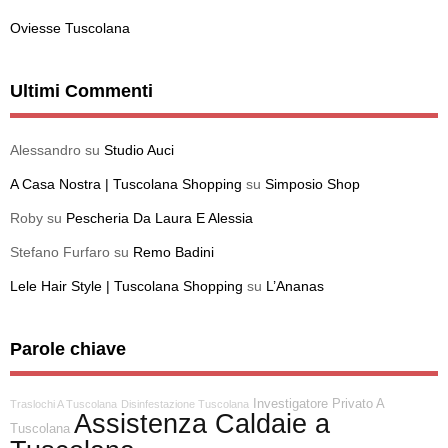
Oviesse Tuscolana
Ultimi Commenti
Alessandro
su
Studio Auci
A Casa Nostra | Tuscolana Shopping
su
Simposio Shop
Roby
su
Pescheria Da Laura E Alessia
Stefano Furfaro
su
Remo Badini
Lele Hair Style | Tuscolana Shopping
su
L’Ananas
Parole chiave
Investigatore Privato A
Traslochi A Tuscolana
Disinfestazione Tuscolana
Assistenza Caldaie a
Tuscolana