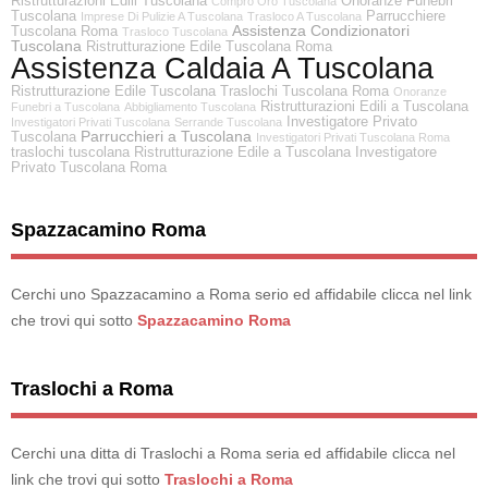
Ristrutturazioni Edili Tuscolana
Onoranze Funebri
Compro Oro Tuscolana
Tuscolana
Parrucchiere
Imprese Di Pulizie A Tuscolana
Trasloco A Tuscolana
Assistenza Condizionatori
Tuscolana Roma
Trasloco Tuscolana
Tuscolana
Ristrutturazione Edile Tuscolana Roma
Assistenza Caldaia A Tuscolana
Ristrutturazione Edile Tuscolana
Traslochi Tuscolana Roma
Onoranze
Ristrutturazioni Edili a Tuscolana
Funebri a Tuscolana
Abbigliamento Tuscolana
Investigatore Privato
Investigatori Privati Tuscolana
Serrande Tuscolana
Parrucchieri a Tuscolana
Tuscolana
Investigatori Privati Tuscolana Roma
traslochi tuscolana
Ristrutturazione Edile a Tuscolana
Investigatore
Privato Tuscolana Roma
Spazzacamino Roma
Cerchi uno Spazzacamino a Roma serio ed affidabile clicca nel link
che trovi qui sotto
Spazzacamino Roma
Traslochi a Roma
Cerchi una ditta di Traslochi a Roma seria ed affidabile clicca nel
link che trovi qui sotto
Traslochi a Roma