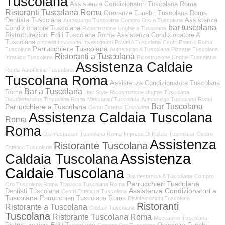
Tuscolana
Assistenza Condizionatori Tuscolana Roma
Ristoranti Tuscolana Roma
Onoranze Funebri Tuscolana Roma
Dentista Tuscolana
Assistenza
Autospurgo Tuscolana
Compro Oro a Tuscolana
bar tuscolana
Condizionatore Tuscolana
Ricostruzione Unghie a Tuscolana
Ristrutturazioni Edili Tuscolana Roma
Assistenza Condizionatore A
Tuscolana
pizzeria tuscolana
Investigatori Privati A Tuscolana
Centri Estetici Roma
Parrucchiere Tuscolana
Tuscolana
Autospurgo A Tuscolana
Pizzerie Tuscolana
Ristoranti a Tuscolana
Idraulico Tuscolana
Ricostruzione Unghie Tuscolana
Assistenza Caldaie
Roma
Autofficine Tuscolana
Tuscolana Roma
Assistenza Condizionatore Tuscolana
Bar a Tuscolana
Roma
Hair Style
Ricostruzione Unghie Tuscolana
Disinfestazione Tuscolana Roma
Meccanici Tuscolana
Autospurgo Tuscolana Roma
Bar Tuscolana
Parrucchiere a Tuscolana
Centri Estetici Tuscolana
Assistenza Caldaia Tuscolana
Roma
Roma
Disinfestazioni Tuscolana Roma
Imprese Di Pulizie Tuscolana
Centro
Assistenza
Ristorante Tuscolana
Estetico Tuscolana
Assistenza
Caldaia Tuscolana
Caldaie Tuscolana
Disinfestazioni A Tuscolana
Compro
Parrucchieri Tuscolana
Oro Tuscolana Roma
Trasloco Tuscolana Roma
Assistenza Condizionatori a
Dentisti Tuscolana
Centri Estetici a Tuscolana
Tuscolana
Parrucchieri Tuscolana Roma
Disinfestazioni Tuscolana
Ristoranti
Ristorante a Tuscolana
Caldaie Tuscolana
Tuscolana
Ristorante Tuscolana Roma
Meccanico Tuscolana