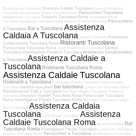
Onoranze Funebri Tuscolana
Disinfestazioni Tuscolana
Imprese Di Pulizie A
Parrucchieri Tuscolana
Tuscolana
Ricostruzione Unghie Tuscolana Roma
Traslochi Tuscolana Roma
Abbigliamento Tuscolana
Investigatori Privati
Parrucchiere
Tuscolana
Autospurgo Tuscolana Roma
Imprese Di Pulizie Tuscolana
Assistenza
Bar a Tuscolana
a Tuscolana
Caldaia A Tuscolana
Assistenza
Idraulici Tuscolana
Ristoranti Tuscolana
Condizionatori Tuscolana Roma
Parrucchiere Tuscolana Roma
Dentisti
Centri Estetici Roma Tuscolana
Assistenza Condizionatori
Tuscolana
Investigatore Privato A Tuscolana
Assistenza Caldaie a
a Tuscolana
Tuscolana
Ristorante Tuscolana Roma
Assistenza Caldaie Tuscolana
Ristoranti a Tuscolana
Investigatori Privati A Tuscolana
Centro Estetico
bar tuscolana
traslochi tuscolana
Tuscolana
Compro Oro Tuscolana Roma
Ristrutturazioni Edili a Tuscolana
Hair Style
Idraulico Tuscolana
Trasloco A
Onoranze Funebri Tuscolana Roma
Parrucchieri Tuscolana
Tuscolana
Roma
Investigatore Privato Tuscolana Roma
Meccanico Tuscolana
Compro
Assistenza Caldaia
Oro a Tuscolana
Tuscolana
Assistenza
Centri Estetici Tuscolana
Caldaie Tuscolana Roma
Bar
pizzeria tuscolana
Tuscolana Roma
Investigatore Privato Tuscolana
Compro Oro Tuscolana
Parrucchieri a Tuscolana
Trasloco Tuscolana Roma
Disinfestazione Tuscolana