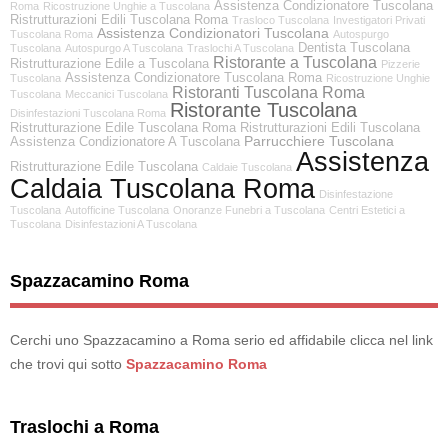
Assistenza Condizionatore Tuscolana
Roma
Ricostruzione Unghie a Tuscolana
Ristrutturazioni Edili Tuscolana Roma
Trasloco Tuscolana
Investigatori Privati
Assistenza Condizionatori Tuscolana
Tuscolana Roma
Autospurgo
Dentista Tuscolana
Tuscolana
Autospurgo A Tuscolana
Traslochi A Tuscolana
Ristorante a Tuscolana
Ristrutturazione Edile a Tuscolana
Pizzerie
Assistenza Condizionatore Tuscolana Roma
Tuscolana
Ricostruzione Unghie
Ristoranti Tuscolana Roma
Tuscolana
Meccanici Tuscolana
Ristorante Tuscolana
Disinfestazioni Tuscolana Roma
Ristrutturazione Edile Tuscolana Roma
Ristrutturazioni Edili Tuscolana
Parrucchiere Tuscolana
Assistenza Condizionatore A Tuscolana
Assistenza
Ristrutturazione Edile Tuscolana
Caldaie Tuscolana
Caldaia Tuscolana Roma
Disinfestazione
Tuscolana
Autofficine Tuscolana
Onoranze Funebri a Tuscolana
Centri Estetici a
Tuscolana
Disinfestazioni A Tuscolana
Spazzacamino Roma
Cerchi uno Spazzacamino a Roma serio ed affidabile clicca nel link
che trovi qui sotto
Spazzacamino Roma
Traslochi a Roma