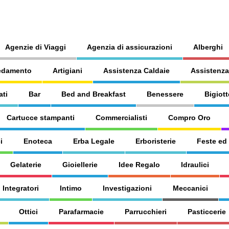
Agenzie di Viaggi
Agenzia di assicurazioni
Alberghi
edamento
Artigiani
Assistenza Caldaie
Assistenza
ati
Bar
Bed and Breakfast
Benessere
Bigiott
Cartucce stampanti
Commercialisti
Compro Oro
i
Enoteca
Erba Legale
Erboristerie
Feste ed
Gelaterie
Gioiellerie
Idee Regalo
Idraulici
Integratori
Intimo
Investigazioni
Meccanici
Ottici
Parafarmacie
Parrucchieri
Pasticcerie