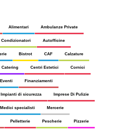
Alimentari
Ambulanze Private
 Condizionatori
Autofficine
erie
Bistrot
CAF
Calzature
Catering
Centri Estetici
Cornici
 Eventi
Finanziamenti
Impianti di sicurezza
Imprese Di Pulizie
Medici specialisti
Mercerie
Pelletterie
Pescherie
Pizzerie