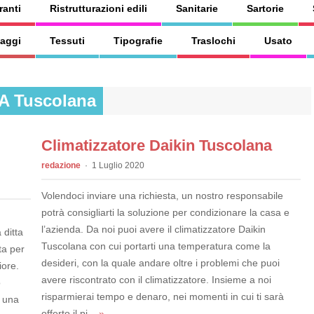
ranti
Ristrutturazioni edili
Sanitarie
Sartorie
aggi
Tessuti
Tipografie
Traslochi
Usato
 A Tuscolana
Climatizzatore Daikin Tuscolana
redazione
1 Luglio 2020
Volendoci inviare una richiesta, un nostro responsabile
potrà consigliarti la soluzione per condizionare la casa e
l’azienda. Da noi puoi avere il climatizzatore Daikin
 ditta
Tuscolana con cui portarti una temperatura come la
ta per
desideri, con la quale andare oltre i problemi che puoi
iore.
avere riscontrato con il climatizzatore. Insieme a noi
o
risparmierai tempo e denaro, nei momenti in cui ti sarà
i una
offerto il pi...
»