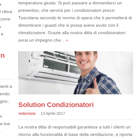
temperatura giusta. Si può passare a domandarci un
a
preventivo, che servirà per i condizionatori prezzi
l clima
Tuscolana secondo le norme di opera che ti permetterà di
o come
dimenticare i guasti che si possa avere avuto con il
à
climatizzatore. Grazie alla nostra ditta di condizionatori
 e
avrai un impegno che...
»
in
ienti a
rendo
sogno,
Solution Condizionatori
redazione
13 Aprile 2017
i
la tua
La nostra ditta di responsabili garantisce a tutti i clienti un
»
ritorno alla funzionalità di base della ventilazione, e riporta