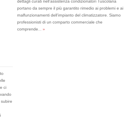
dettagli curati nell’assistenza condizionatori Tuscolana
portano da sempre il più garantito rimedio ai problemi e ai
malfunzionamenti dell’impianto del climatizzatore. Siamo
professionisti di un comparto commerciale che
comprende...
»
ato
lle
e ci
rovando
 subire
i