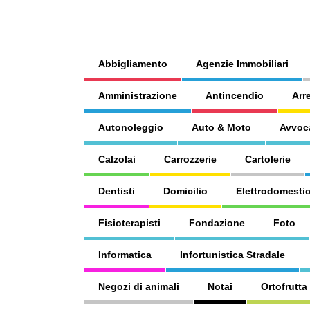
Abbigliamento
Agenzie Immobiliari
Amministrazione
Antincendio
Arr
Autonoleggio
Auto & Moto
Avvoc
Calzolai
Carrozzerie
Cartolerie
Dentisti
Domicilio
Elettrodomestic
Fisioterapisti
Fondazione
Foto
Informatica
Infortunistica Stradale
Negozi di animali
Notai
Ortofrutta