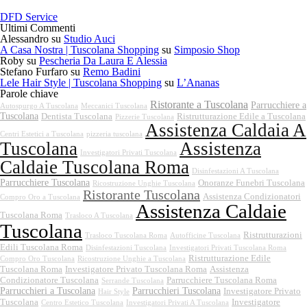
DFD Service
Ultimi Commenti
Alessandro
su
Studio Auci
A Casa Nostra | Tuscolana Shopping
su
Simposio Shop
Roby
su
Pescheria Da Laura E Alessia
Stefano Furfaro
su
Remo Badini
Lele Hair Style | Tuscolana Shopping
su
L’Ananas
Parole chiave
Ristorante a Tuscolana
Parrucchiere a
Autospurgo A Tuscolana
Meccanici Tuscolana
Tuscolana
Dentista Tuscolana
Ristrutturazione Edile a Tuscolana
Pizzerie Tuscolana
Assistenza Caldaia A
Centri Estetici a Tuscolana
pizzeria tuscolana
Tuscolana
Assistenza
Investigatori Privati Tuscolana
Caldaie Tuscolana Roma
Disinfestazioni A Tuscolana
Parrucchiere Tuscolana
Onoranze Funebri Tuscolana
Ricostruzione Unghie Tuscolana
Ristorante Tuscolana
Assistenza Condizionatori
Compro Oro a Tuscolana
Assistenza Caldaie
Tuscolana Roma
Trasloco A Tuscolana
Tuscolana
Ristrutturazioni
Trasloco Tuscolana Roma
Autofficine Tuscolana
Edili Tuscolana Roma
Disinfestazioni Tuscolana
Investigatori Privati Tuscolana Roma
Ristrutturazione Edile
Compro Oro Tuscolana
Ricostruzione Unghie a Tuscolana
Tuscolana Roma
Investigatore Privato Tuscolana Roma
Assistenza
Condizionatore Tuscolana
Parrucchiere Tuscolana Roma
Serrande Tuscolana
Parrucchieri a Tuscolana
Parrucchieri Tuscolana
Investigatore Privato
Hair Style
Tuscolana
Investigatore
Centro Estetico Tuscolana
Investigatori Privati A Tuscolana