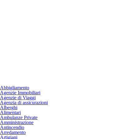
Abbigliamento
Agenzie Immobiliari
Agenzie di Viaggi
Agenzia di assicurazioni
Alberghi
Alimentari
Ambulanze Private
Amministrazione
Antincendio
Arredamento
Artigiani