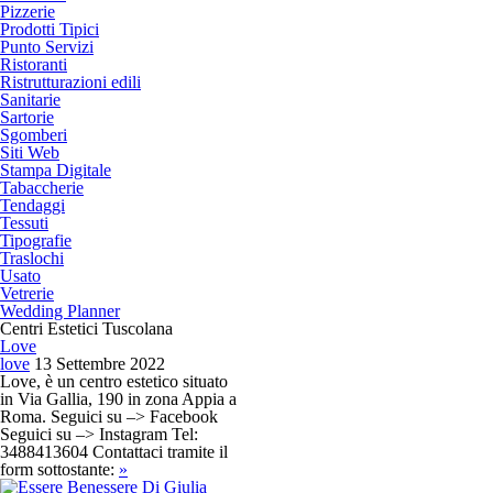
Pizzerie
Prodotti Tipici
Punto Servizi
Ristoranti
Ristrutturazioni edili
Sanitarie
Sartorie
Sgomberi
Siti Web
Stampa Digitale
Tabaccherie
Tendaggi
Tessuti
Tipografie
Traslochi
Usato
Vetrerie
Wedding Planner
Centri Estetici Tuscolana
Love
love
13 Settembre 2022
Love, è un centro estetico situato
in Via Gallia, 190 in zona Appia a
Roma. Seguici su –> Facebook
Seguici su –> Instagram Tel:
3488413604 Contattaci tramite il
form sottostante:
»