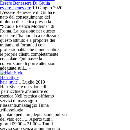
Essere Benessere Di Giulia
essere_benessere
19 Giugno 2020
L’essere Benessere di Giulia è
nato dal conseguimento del
diploma di estetica presso la
“Scuola Estetica Moderna” di
Roma. La passione per questo
mestiere l’ha portata a realizzare
questo istituto e a proporre dei
trattamenti formulati con
professionalità che fanno sentire
le proprie clienti completamente
coccolate. Qui nasce la
convinzione di porre attenzioni
adeguate sull...
»
Hair Style
hair_style
1 Luglio 2019
Hair Style, è un salone di
parrucchiere ,manicure ed
estetica.Nell’estetica offriamo
servizi di massaggio
rilassante,massaggio Tuina
,riflessologia
plantare,pedicure,depilazione,pulizia
del viso ecc….. Aperto tutti i
giorni 09.00 – 21.00 – Tutti i
servizi sono senza appuntamento