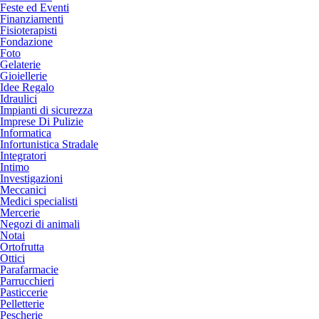
Feste ed Eventi
Finanziamenti
Fisioterapisti
Fondazione
Foto
Gelaterie
Gioiellerie
Idee Regalo
Idraulici
Impianti di sicurezza
Imprese Di Pulizie
Informatica
Infortunistica Stradale
Integratori
Intimo
Investigazioni
Meccanici
Medici specialisti
Mercerie
Negozi di animali
Notai
Ortofrutta
Ottici
Parafarmacie
Parrucchieri
Pasticcerie
Pelletterie
Pescherie