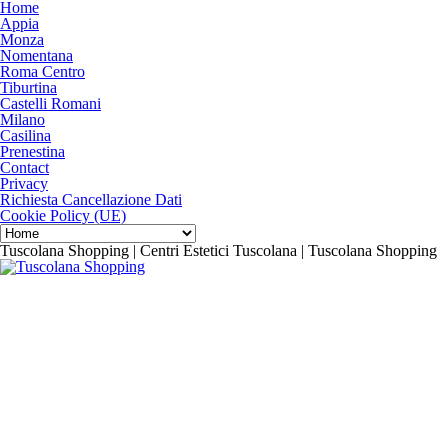
Home
Appia
Monza
Nomentana
Roma Centro
Tiburtina
Castelli Romani
Milano
Casilina
Prenestina
Contact
Privacy
Richiesta Cancellazione Dati
Cookie Policy (UE)
Tuscolana Shopping | Centri Estetici Tuscolana | Tuscolana Shopping