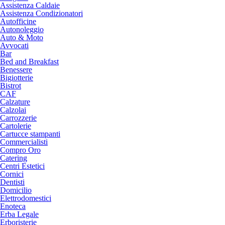
Assistenza Caldaie
Assistenza Condizionatori
Autofficine
Autonoleggio
Auto & Moto
Avvocati
Bar
Bed and Breakfast
Benessere
Bigiotterie
Bistrot
CAF
Calzature
Calzolai
Carrozzerie
Cartolerie
Cartucce stampanti
Commercialisti
Compro Oro
Catering
Centri Estetici
Cornici
Dentisti
Domicilio
Elettrodomestici
Enoteca
Erba Legale
Erboristerie