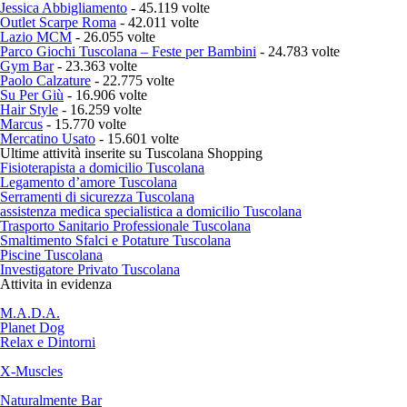
Jessica Abbigliamento
- 45.119 volte
Outlet Scarpe Roma
- 42.011 volte
Lazio MCM
- 26.055 volte
Parco Giochi Tuscolana – Feste per Bambini
- 24.783 volte
Gym Bar
- 23.363 volte
Paolo Calzature
- 22.775 volte
Su Per Giù
- 16.906 volte
Hair Style
- 16.259 volte
Marcus
- 15.770 volte
Mercatino Usato
- 15.601 volte
Ultime attività inserite su Tuscolana Shopping
Fisioterapista a domicilio Tuscolana
Legamento d’amore Tuscolana
Serramenti di sicurezza Tuscolana
assistenza medica specialistica a domicilio Tuscolana
Trasporto Sanitario Professionale Tuscolana
Smaltimento Sfalci e Potature Tuscolana
Piscine Tuscolana
Investigatore Privato Tuscolana
Attivita in evidenza
M.A.D.A.
Planet Dog
Relax e Dintorni
X-Muscles
Naturalmente Bar