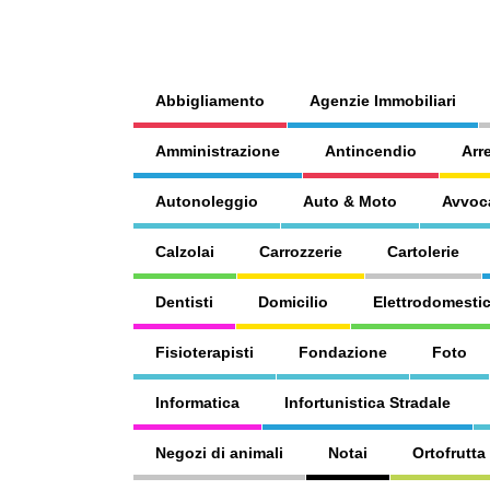
Abbigliamento
Agenzie Immobiliari
Amministrazione
Antincendio
Arr
Autonoleggio
Auto & Moto
Avvoc
Calzolai
Carrozzerie
Cartolerie
Dentisti
Domicilio
Elettrodomestic
Fisioterapisti
Fondazione
Foto
Informatica
Infortunistica Stradale
Negozi di animali
Notai
Ortofrutta