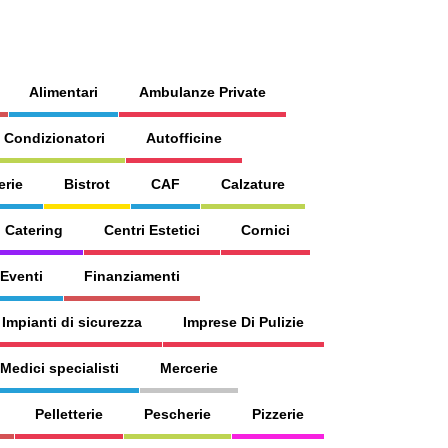
Alimentari
Ambulanze Private
 Condizionatori
Autofficine
erie
Bistrot
CAF
Calzature
Catering
Centri Estetici
Cornici
 Eventi
Finanziamenti
Impianti di sicurezza
Imprese Di Pulizie
Medici specialisti
Mercerie
Pelletterie
Pescherie
Pizzerie