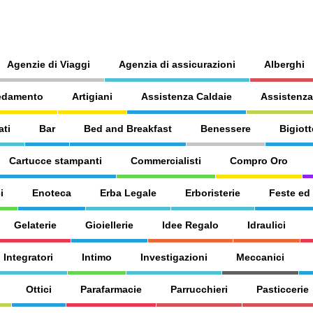
Agenzie di Viaggi
Agenzia di assicurazioni
Alberghi
edamento
Artigiani
Assistenza Caldaie
Assistenza
ati
Bar
Bed and Breakfast
Benessere
Bigiott
Cartucce stampanti
Commercialisti
Compro Oro
i
Enoteca
Erba Legale
Erboristerie
Feste ed
Gelaterie
Gioiellerie
Idee Regalo
Idraulici
Integratori
Intimo
Investigazioni
Meccanici
Ottici
Parafarmacie
Parrucchieri
Pasticcerie