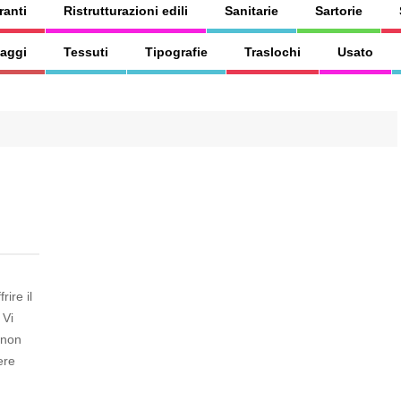
ranti
Ristrutturazioni edili
Sanitarie
Sartorie
aggi
Tessuti
Tipografie
Traslochi
Usato
rire il
 Vi
 non
ere