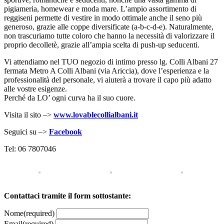
pigiameria, homewear e moda mare. L’ampio assortimento di
reggiseni permette di vestire in modo ottimale anche il seno più
generoso, grazie alle coppe diversificate (a-b-c-d-e). Naturalmente,
non trascuriamo tutte coloro che hanno la necessità di valorizzare il
proprio decolletè, grazie all’ampia scelta di push-up seducenti.
Vi attendiamo nel TUO negozio di intimo presso lg. Colli Albani 27
fermata Metro A Colli Albani (via Ariccia), dove l’esperienza e la
professionalità del personale, vi aiuterà a trovare il capo più adatto
alle vostre esigenze.
Perché da LO’ ogni curva ha il suo cuore.
Visita il sito –>
www.lovablecollialbani.it
Seguici su –>
Facebook
Tel: 06 7807046
Contattaci tramite il form sottostante:
Nome
(required)
Email
(required)