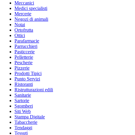
Meccanici
Medici specialisti
Mercerie
Negozi di animali
Notai
Ortofrutta
Ottici
Parafarmacie
Parrucchieri
Pasticcerie
Pelletterie
Pescherie
Pizzerie
Prodotti Tipici
Punto Servizi
Ristoranti
Ristrutturazioni edili
Sanitarie
Sartorie
Sgomberi
Siti Web
Stampa Digitale
Tabaccherie
Tendaggi
Tessuti