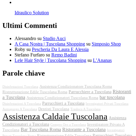
Idraulico Solution
Ultimi Commenti
Alessandro
su
Studio Auci
A Casa Nostra | Tuscolana Shopping
su
Simposio Shop
Roby
su
Pescheria Da Laura E Alessia
Stefano Furfaro
su
Remo Badini
Lele Hair Style | Tuscolana Shopping
su
L’Ananas
Parole chiave
Assistenza Condizionatore Tuscolana Roma
Disinfestazioni Tuscolana
Ristoranti
Parrucchiere a Tuscolana
Ristrutturazione Edile Tuscolana Roma
a Tuscolana
bar tuscolana
Assistenza Condizionatori Tuscolana Roma
Parrucchieri a Tuscolana
Disinfestazioni A Tuscolana
Investigatori Privati Tuscolana
Dentisti Tuscolana
Autospurgo A Tuscolana
Trasloco A Tuscolana
Assistenza Caldaie Tuscolana
Assistenza
Condizionatori a Tuscolana
Investigatore Privato A
Compro Oro a Tuscolana
Bar Tuscolana Roma
Ristorante a Tuscolana
Tuscolana
Investigatori
Parrucchieri Tuscolana
Ristrutturazione Edile Tuscolana
Privati Tuscolana Roma