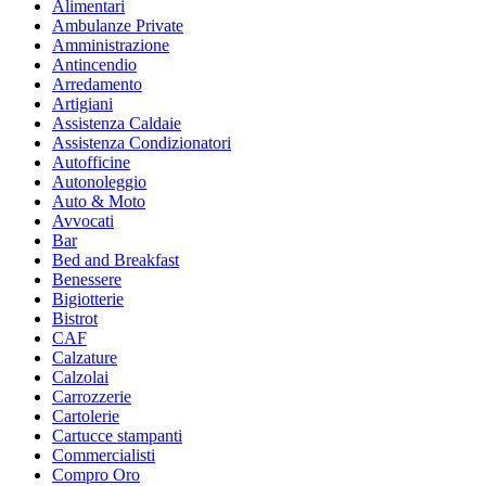
Alimentari
Ambulanze Private
Amministrazione
Antincendio
Arredamento
Artigiani
Assistenza Caldaie
Assistenza Condizionatori
Autofficine
Autonoleggio
Auto & Moto
Avvocati
Bar
Bed and Breakfast
Benessere
Bigiotterie
Bistrot
CAF
Calzature
Calzolai
Carrozzerie
Cartolerie
Cartucce stampanti
Commercialisti
Compro Oro