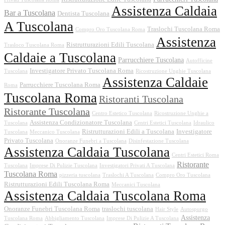
Assistenza Caldaia
Bar a Tuscolana
Dentista Tuscolana
A Tuscolana
Traslochi Tuscolana Roma
Compro Oro Tuscolana Roma
Assistenza
Ristrutturazioni Edili Tuscolana
Trasloco Tuscolana Roma
Caldaie a Tuscolana
Parrucchiere Tuscolana
Autofficine
Investigatore Privato Tuscolana Roma
Tuscolana
Ricostruzione Unghie Tuscolana
Assistenza Caldaie
Parrucchiere Tuscolana Roma
Roma
Tuscolana Roma
Ristoranti Tuscolana
Ristorante Tuscolana
Centro Estetico Tuscolana
Ricostruzione Unghie a
Assistenza Condizionatore Tuscolana
Tuscolana
Centri Estetici Tuscolana
Idraulico
Ristrutturazioni Edili a Tuscolana
Investigatore
Tuscolana
Meccanico Tuscolana
Privato Tuscolana
Onoranze Funebri a Tuscolana
Disinfestazione Tuscolana
Assistenza Caldaia Tuscolana
Centri Estetici Roma
Ristorante
Tuscolana
Imprese Di Pulizie Tuscolana
Investigatori Privati A Tuscolana
Tuscolana Roma
pizzeria tuscolana
Traslochi A Tuscolana
Compro Oro Tuscolana
Ristrutturazioni Edili Tuscolana Roma
Meccanici Tuscolana
Assistenza Caldaia Tuscolana Roma
Onoranze Funebri Tuscolana Roma
traslochi tuscolana
Hair Style
Autospurgo
Assistenza
Tuscolana Roma
Abbigliamento Tuscolana
Imprese Di Pulizie A Tuscolana