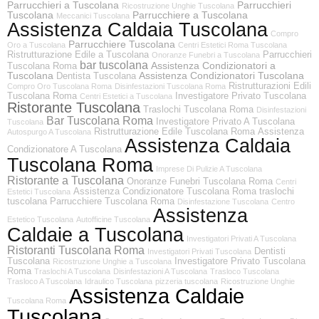
Parrucchieri a Tuscolana
Parrucchieri
Ricostruzione Unghie Tuscolana
Tuscolana
Parrucchiere a Tuscolana
Meccanici Tuscolana
Assistenza Caldaia Tuscolana
Compro
Parrucchiere Tuscolana
Oro a Tuscolana
Centri Estetici Roma Tuscolana
Ristrutturazione Edile a Tuscolana
Parrucchieri
Onoranze Funebri a Tuscolana
bar tuscolana
Assistenza Condizionatori a
Tuscolana Roma
Tuscolana
Assistenza Condizionatori Tuscolana
Dentista Tuscolana
Ristrutturazioni Edili
Compro Oro Tuscolana Roma
Disinfestazioni Tuscolana Roma
Tuscolana Roma
Investigatore Privato Tuscolana
Centri Estetici a Tuscolana
Ristorante Tuscolana
Traslochi Tuscolana Roma
Disinfestazioni
Bar Tuscolana Roma
Investigatore Privato A Tuscolana
Tuscolana
Ristrutturazione Edile Tuscolana Roma
Assistenza
Autospurgo A Tuscolana
Assistenza Caldaia
Condizionatore A Tuscolana
Tuscolana Roma
Imprese Di Pulizie A Tuscolana
Ristorante a Tuscolana
Onoranze Funebri Tuscolana Roma
Centri
Assistenza Condizionatore Tuscolana Roma
traslochi
Estetici Tuscolana
tuscolana
Parrucchiere Tuscolana Roma
Disinfestazione Tuscolana
Centro
Assistenza
Estetico Tuscolana
Autofficine Tuscolana
Caldaie a Tuscolana
Investigatori Privati A Tuscolana
Ristoranti Tuscolana Roma
Dentisti
Investigatori Privati Tuscolana
Tuscolana
Investigatore Privato Tuscolana
Ricostruzione Unghie a Tuscolana
Roma
Traslochi A Tuscolana
Disinfestazioni A Tuscolana
Trasloco Tuscolana
Trasloco A Tuscolana
Idraulico Tuscolana
pizzeria tuscolana
Ricostruzione Unghie
Assistenza Caldaie
Tuscolana Roma
Tuscolana