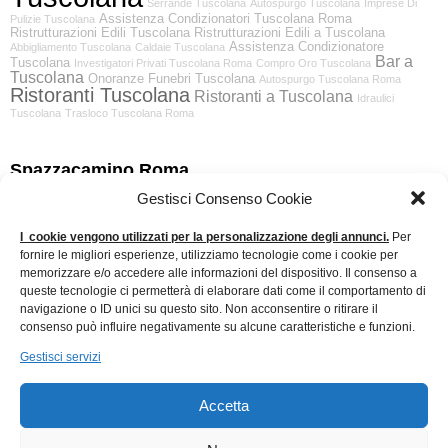
Serrande Tuscolana
Autospurgo Tuscolana
Imprese Di
Assistenza Condizionatori Tuscolana Roma
Pulizie Tuscolana
Ristrutturazioni Edili Tuscolana
Ristrutturazioni Edili a Tuscolana
Assistenza Condizionatore
Abbigliamento Tuscolana
Caldaie Tuscolana
Bar a
Tuscolana
Investigatori Privati Tuscolana Roma
Compro Oro Tuscolana
Tuscolana
Onoranze Funebri Tuscolana
Autospurgo Tuscolana Roma
Ristoranti Tuscolana
Ristoranti a Tuscolana
Idraulici
Tuscolana
Trasloco Tuscolana Roma
Spazzacamino Roma
Gestisci Consenso Cookie
Cerchi uno Spazzacamino a Roma serio ed affidabile clicca nel link
I cookie vengono utilizzati per la personalizzazione degli annunci.
Per
che trovi qui sotto
Spazzacamino Roma
fornire le migliori esperienze, utilizziamo tecnologie come i cookie per
memorizzare e/o accedere alle informazioni del dispositivo. Il consenso a
queste tecnologie ci permetterà di elaborare dati come il comportamento di
navigazione o ID unici su questo sito. Non acconsentire o ritirare il
Traslochi a Roma
consenso può influire negativamente su alcune caratteristiche e funzioni.
Gestisci servizi
Cerchi una ditta di Traslochi a Roma seria ed affidabile clicca nel
link che trovi qui sotto
Traslochi a Roma
Accetta