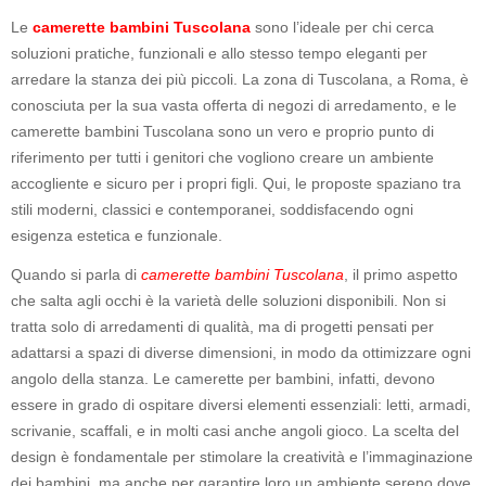
Le
camerette bambini Tuscolana
sono l’ideale per chi cerca
soluzioni pratiche, funzionali e allo stesso tempo eleganti per
arredare la stanza dei più piccoli. La zona di Tuscolana, a Roma, è
conosciuta per la sua vasta offerta di negozi di arredamento, e le
camerette bambini Tuscolana sono un vero e proprio punto di
riferimento per tutti i genitori che vogliono creare un ambiente
accogliente e sicuro per i propri figli. Qui, le proposte spaziano tra
stili moderni, classici e contemporanei, soddisfacendo ogni
esigenza estetica e funzionale.
Quando si parla di
camerette bambini Tuscolana
, il primo aspetto
che salta agli occhi è la varietà delle soluzioni disponibili. Non si
tratta solo di arredamenti di qualità, ma di progetti pensati per
adattarsi a spazi di diverse dimensioni, in modo da ottimizzare ogni
angolo della stanza. Le camerette per bambini, infatti, devono
essere in grado di ospitare diversi elementi essenziali: letti, armadi,
scrivanie, scaffali, e in molti casi anche angoli gioco. La scelta del
design è fondamentale per stimolare la creatività e l’immaginazione
dei bambini, ma anche per garantire loro un ambiente sereno dove