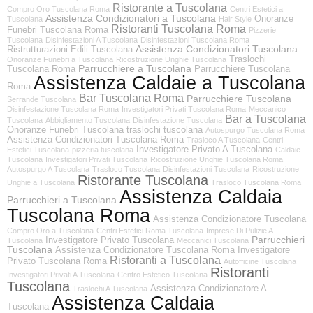
Ristorante a Tuscolana
Compro Oro Tuscolana Roma
Centri Estetici a
Assistenza Condizionatori a Tuscolana
Onoranze
Tuscolana
Hair Style
Ristoranti Tuscolana Roma
Funebri Tuscolana Roma
Pizzerie
Tuscolana
Disinfestazioni A Tuscolana
Disinfestazioni Tuscolana Roma
Assistenza Condizionatori Tuscolana
Ristrutturazioni Edili Tuscolana
Traslochi
Onoranze Funebri a Tuscolana
Ricostruzione Unghie Tuscolana
Parrucchiere a Tuscolana
Tuscolana Roma
Parrucchiere Tuscolana
Assistenza Caldaie a Tuscolana
Roma
Bar Tuscolana Roma
Parrucchiere Tuscolana
Serrande Tuscolana
Disinfestazione Tuscolana Roma
Investigatori Privati Tuscolana Roma
Meccanico
Bar a Tuscolana
Tuscolana
Abbigliamento Tuscolana
Disinfestazione Tuscolana
Onoranze Funebri Tuscolana
traslochi tuscolana
Autospurgo Tuscolana Roma
Assistenza Condizionatori Tuscolana Roma
Trasloco A Tuscolana
Centri
Investigatore Privato A Tuscolana
Estetici Tuscolana
pizzeria tuscolana
Caldaie
Tuscolana
Investigatori Privati Tuscolana
Ricostruzione Unghie Tuscolana Roma
Autospurgo A Tuscolana
Trasloco Tuscolana
Disinfestazioni Tuscolana
Ricostruzione
Ristorante Tuscolana
Unghie a Tuscolana
Trasloco Tuscolana Roma
Assistenza Caldaia
Parrucchieri a Tuscolana
Tuscolana Roma
Assistenza Condizionatore Tuscolana
Compro Oro a Tuscolana
Centri Estetici Roma Tuscolana
Imprese Di Pulizie A
Parrucchieri
Investigatore Privato Tuscolana
Tuscolana
Meccanici Tuscolana
Tuscolana
Assistenza Condizionatore Tuscolana Roma
Investigatore
Ristoranti a Tuscolana
Privato Tuscolana Roma
Autofficine Tuscolana
Ristoranti
Investigatori Privati A Tuscolana
Centro Estetico Tuscolana
Tuscolana
Assistenza Condizionatore A
Traslochi A Tuscolana
Assistenza Caldaia
Tuscolana