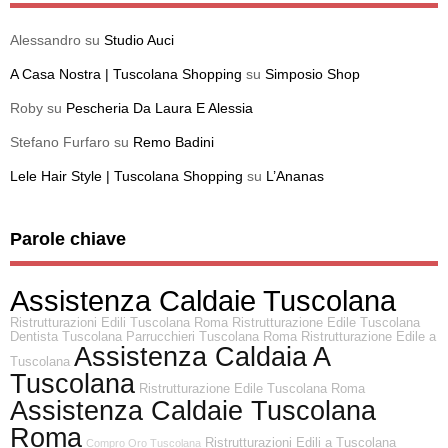
Alessandro
su
Studio Auci
A Casa Nostra | Tuscolana Shopping
su
Simposio Shop
Roby
su
Pescheria Da Laura E Alessia
Stefano Furfaro
su
Remo Badini
Lele Hair Style | Tuscolana Shopping
su
L’Ananas
Parole chiave
Assistenza Caldaie Tuscolana
Ristrutturazioni Edili Tuscolana Roma
Ristrutturazione Edile Tuscolana
Dentista Tuscolana
Parrucchieri Tuscolana Roma
Ristrutturazione Edile a
Assistenza Caldaia A
Tuscolana
Tuscolana
Ristrutturazione Edile Tuscolana Roma
Assistenza Caldaie Tuscolana
Roma
Ristrutturazioni Edili a Tuscolana
Compro Oro Tuscolana